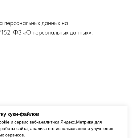
та персональных данных на
 №152-ФЗ «О персональных данных».
щения по адресу Оператора либо на
тку куки-файлов
okie и сервис веб-аналитики Яндекс.Метрика для
работы сайта, анализа его использования и улучшения
ых сервисов.